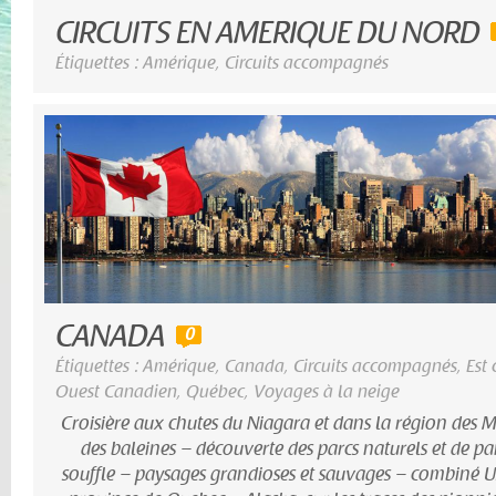
CIRCUITS EN AMERIQUE DU NORD
Étiquettes :
Amérique
,
Circuits accompagnés
CANADA
0
Étiquettes :
Amérique
,
Canada
,
Circuits accompagnés
,
Est
Ouest Canadien
,
Québec
,
Voyages à la neige
Croisière aux chutes du Niagara et dans la région des M
des baleines – découverte des parcs naturels et de 
souffle – paysages grandioses et sauvages – combiné U