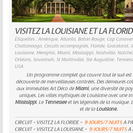
VISITEZ LA LOUISIANE ET LA FLORI
Étiquettes :
Amérique
,
Atlanta
,
Baton Rouge
,
Cap Canaver
Chattanooga
,
Circuits accompagnés
,
Floride
,
Graceland
,
J
Louisiane
,
Memphis
,
Miami
,
Mississippi
,
Nashville
,
Natche
Orléans
,
Savannah
,
St Martinville
,
Ste Augustine
,
Tenness
USA
Un programme complet qui couvre tout le sud-est d
découverte de merveilleuses contrées. Des demeures co
aux immeubles Art Déco de
Miami
, une diversité de pa
uniques. Les villes mythiques de Louisiane avec une in
Mississippi
. Le
Tennessee
et les légendes de la musique. 
et de la
Louisiane.
CIRCUIT « VISITEZ LA FLORIDE »
9 JOURS/7 NUITS
A PA
CIRCUIT « VISITEZ LA LOUISIANE »
9 JOURS/7 NUITS
A 