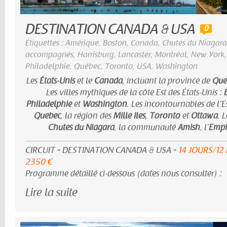
DESTINATION CANADA & USA
0
Étiquettes :
Amérique
,
Boston
,
Canada
,
Chutes du Niagara
accompagnés
,
Harrisburg
,
Lancaster
,
Montréal
,
New York
Philadelphie
,
Québec
,
Toronto
,
USA
,
Washington
Les
États-Unis
et le
Canada
, incluant la province de
Qué
Les villes mythiques de la côte Est des États-Unis :
Philadelphie
et
Washington
. Les incontournables de l’
Québec
, la région des
Mille Iles
,
Toronto
et
Ottawa
. 
Chutes du Niagara
, la communauté
Amish
, l’
Empir
CIRCUIT « DESTINATION CANADA & USA »
14 JOURS/12
2350 €
Programme détaillé ci-dessous (dates nous consulter) :
Lire la suite