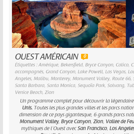
OUEST AMÉRICAIN
0
Étiquettes :
Amérique
,
Bekersfield
,
Bryce Canyon
,
Calico
,
C
accompagnés
,
Grand Canyon
,
Lake Powell
,
Las Vegas
,
La
Angeles
,
Malibu
,
Monterey
,
Monument Valley
,
Route 66
,
Santa Barbara
,
Santa Monica
,
Sequoïa Park
,
Solvang
,
Tu
Venice Beach
,
Zion
Un programme complet pour découvrir la légendair
Unis.
Toutes les plus grandes villes et les parcs natio
dimension de ce pays gigantesque, 6 grands parcs natu
Monument Valley
,
Bryce Canyon
,
Zion
,
Vallée de Fe
mythiques de l’Ouest avec
San Francisco
,
Los Angele