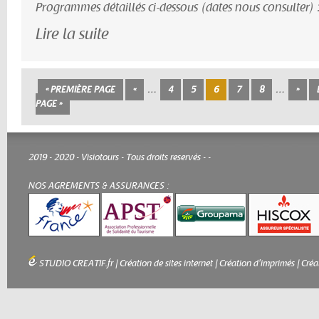
Programmes détaillés ci-dessous (dates nous consulter) 
Lire la suite
« PREMIÈRE PAGE
«
…
4
5
6
7
8
…
»
PAGE »
2019 - 2020 - Visiotours - Tous droits reservés -
-
NOS AGREMENTS & ASSURANCES :
STUDIO CREATIF.fr
|
Création de sites internet
|
Création d'imprimés
|
Créa