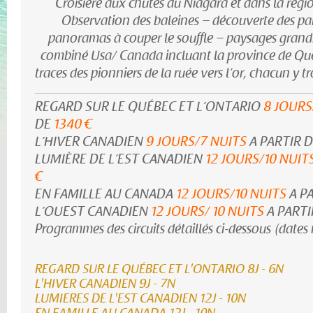
Croisière aux chutes du Niagara et dans la régio
Observation des baleines – découverte des par
panoramas à couper le souffle – paysages grand
combiné Usa/ Canada incluant la province de Queb
traces des pionniers de la ruée vers l’or, chacun 
REGARD SUR LE QUÉBEC ET L’ONTARIO
8 JOURS
DE
1340 €
L’HIVER CANADIEN
9 JOURS/7 NUITS
A PARTIR 
LUMIÈRE DE L’EST CANADIEN
12 JOURS/10 NUIT
€
EN FAMILLE AU CANADA
12 JOURS/10 NUITS
A P
L’OUEST CANADIEN
12 JOURS/ 10 NUITS
A PARTI
Programmes des circuits détaillés ci-dessous (dates 
REGARD SUR LE QUÉBEC ET L'ONTARIO 8J - 6N
L'HIVER CANADIEN 9J - 7N
LUMIERES DE L'EST CANADIEN 12J - 10N