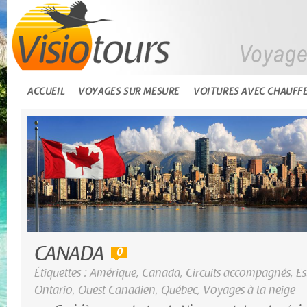
ACCUEIL
VOYAGES SUR MESURE
VOITURES AVEC CHAUFF
CANADA
0
Étiquettes :
Amérique
,
Canada
,
Circuits accompagnés
,
Es
Ontario
,
Ouest Canadien
,
Québec
,
Voyages à la neige