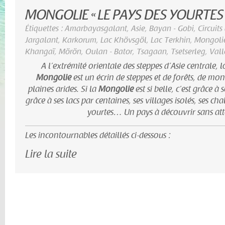
MONGOLIE « LE PAYS DES YOURTES 
Étiquettes :
Amarbayasgalant
,
Asie
,
Bayan - Gobi
,
Circuit
Jargalant
,
Karkorum
,
Lac Khövsgöl
,
Lac Terkhin
,
Mongoli
Khangaï
,
Mörön
,
Oulan - Bator
,
Tsagaan
,
Tsetserleg
,
Vall
A l’extrémité orientale des steppes d’Asie centrale, l
Mongolie
est un écrin de steppes et de forêts, de mon
plaines arides. Si la
Mongolie
est si belle, c’est grâce à 
grâce à ses lacs par centaines, ses villages isolés, ses 
yourtes… Un pays à découvrir sans att
Les incontournables détaillés ci-dessous :
Lire la suite