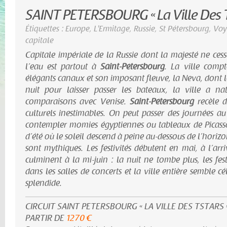
SAINT PETERSBOURG « La Ville Des T
Étiquettes :
Europe
,
L'Ermitage
,
Russie
,
St Pétersbourg
,
Voy
capitale
Capitale impériale de la Russie dont la majesté ne cesse 
l’eau est partout à
Saint-Pétersbourg
. La ville comp
élégants canaux et son imposant fleuve, la Neva, dont l
nuit pour laisser passer les bateaux, la ville a nat
comparaisons avec Venise.
Saint-Pétersbourg
recèle de
culturels inestimables. On peut passer des journées a
contempler momies égyptiennes ou tableaux de Picasso
d’été où le soleil descend à peine au-dessous de l’horizon
sont mythiques. Les festivités débutent en mai, à l’arr
culminent à la mi-juin : la nuit ne tombe plus, les fest
dans les salles de concerts et la ville entière semble cé
splendide.
CIRCUIT SAINT PETERSBOURG « LA VILLE DES TSTARS 
PARTIR DE
1270 €