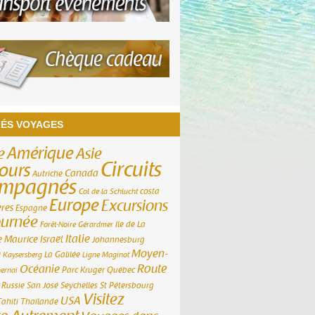
ÉS VOYAGES
Amérique
e
Asie
Circuits
ours
Canada
Autriche
ompagnés
costa
Col de la Schlucht
Europe
Excursions
ères
Espagne
ournée
Ile de La
Forêt-Noire
Gérardmer
Italie
e Maurice
Israël
Johannesburg
Moyen-
m
La Galilée
Kaysersberg
Ligne Maginot
Route
Océanie
Parc Kruger
Québec
ernai
Russie
San José
Seychelles
St Pétersbourg
Visitez
USA
Tahiti
Thaïlande