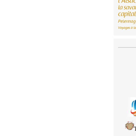
l'Alsa
la sav
capita
Pelerinag
Voyages à la