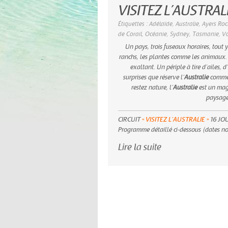
VISITEZ L’AUSTRAL
Étiquettes :
Adélaïde
,
Australie
,
Ayers Roc
de Corail
,
Océanie
,
Sydney
,
Tasmanie
,
Vo
Un pays, trois fuseaux horaires, tout 
ranchs, les plantes comme les animau
exaltant. Un périple à tire d’ailes, 
surprises que réserve l’
Australie
comme 
restez nature, l’
Australie
est un mag
paysage
CIRCUIT
« VISITEZ L’AUSTRALIE »
16 JO
Programme détaillé ci-dessous (dates no
Lire la suite