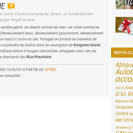
IE
0
k
,
Cairns
,
Circuits accompagnés
,
Darwin
,
La Grande Barrière
yages Plages de rêves
y semble géant, les déserts comme les mers, les villes comme les
x. Démesurément beau, démesurément passionnant, démesurément
d’un bout à l’autre du ciel. Partagez en famille les moments de
surprendre les koalas dans les eucalyptus de
Kangaroo Island
,
nifique album d’images naturalistes, échappez-vous vers les
MOTS-CL
s étonnants des
Blue Mountains
.
Afriqu
URS/13 NUITS A PARTIR DE
5770 €
Autot
us consulter) :
acc
Croisi
rica
à la J
Il
Réunion
Jérusale
Orient
Ob
des Vins
Strasbourg