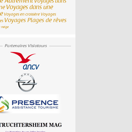
ce Autrement
Voyages dans
Voyages dans une
ane
le
Voyages en croisière
Voyages
Voyages Plages de rêves
es
 neige