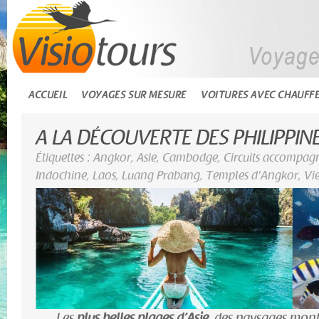
ACCUEIL
VOYAGES SUR MESURE
VOITURES AVEC CHAUFF
A LA DÉCOUVERTE DES PHILIPPIN
Étiquettes :
Angkor
,
Asie
,
Cambodge
,
Circuits accompag
Indochine
,
Laos
,
Luang Prabang
,
Temples d'Angkor
,
Vi
Les
plus belles plages d’Asie
, des paysages mo