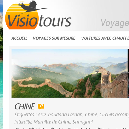
ACCUEIL
VOYAGES SUR MESURE
VOITURES AVEC CHAUFF
CHINE
0
Étiquettes :
Asie
,
bouddha Leshan
,
Chine
,
Circuits acco
interdite
,
Muraille de Chine
,
Shanghai