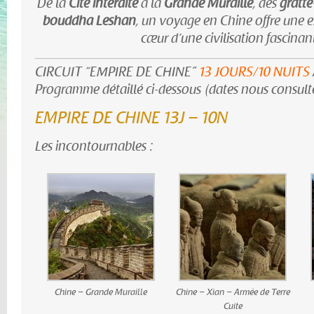
De la
Cité interdite
à la
Grande Muraille
, des
gratte
bouddha Leshan
, un voyage en Chine offre une e
cœur d’une civilisation fascinan
CIRCUIT “EMPIRE DE CHINE”
13 JOURS/10 NUITS
Programme détaillé ci-dessous (dates nous consulte
EMPIRE DE CHINE 13J – 10N
Les incontournables :
Chine – Grande Muraille
Chine – Xian – Armée de Terre
Cuite