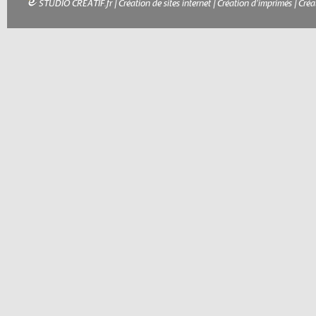
STUDIO CREATIF.fr
|
Création de sites internet
|
Création d'imprimés
|
Créa