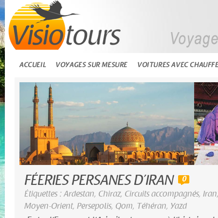
ACCUEIL
VOYAGES SUR MESURE
VOITURES AVEC CHAUFF
FÉERIES PERSANES D’IRAN
0
Étiquettes :
Ardestan
,
Chiraz
,
Circuits accompagnés
,
Iran
Moyen-Orient
,
Persepolis
,
Qom
,
Téhéran
,
Yazd