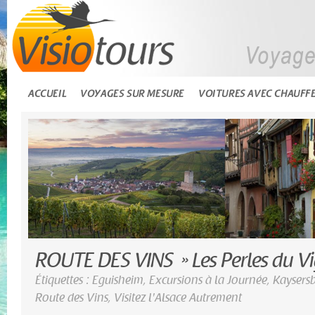
ACCUEIL
VOYAGES SUR MESURE
VOITURES AVEC CHAUFF
ROUTE DES VINS » Les Perles du Vi
Étiquettes :
Eguisheim
,
Excursions à la Journée
,
Kaysers
Route des Vins
,
Visitez l'Alsace Autrement