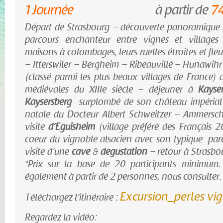
1 Journée
à partir de
74
Départ de Strasbourg – découverte panoramique
parcours enchanteur entre vignes et villages 
maisons à colombages, leurs ruelles étroites et fle
– Itterswiler – Bergheim – Ribeauvillé – Hunawihr 
(classé parmi les plus beaux villages de France)
a
médiévales du XIIIe siècle – déjeuner à
Kayse
Kaysersberg
surplombé de son château impéria
natale du Docteur Albert Schweitzer – Ammersc
visite
d’Eguisheim
(village préféré des Français 2
coeur du vignoble alsacien avec son typique par
visite d’une
cave
&
dégustation
– retour à Strasbo
*Prix sur la base de 20 participants minimum. 
également à partir de 2 personnes, nous consulter.
Excursion_perles vi
Téléchargez l’itinéraire :
Regardez la vidéo: