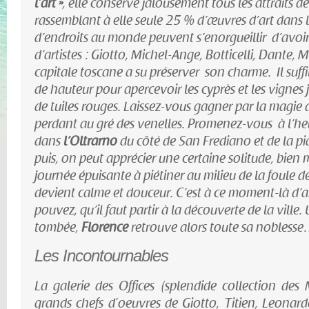
l’art »
, elle conserve jalousement tous les attraits d
rassemblant à elle seule 25 % d’œuvres d’art dans
d’endroits au monde peuvent s’enorgueillir d’avoi
d’artistes : Giotto, Michel-Ange, Botticelli, Dante
capitale toscane a su préserver son charme. Il suff
de hauteur pour apercevoir les cyprès et les vignes j
de tuiles rouges. Laissez-vous gagner par la magie d
perdant au gré des venelles. Promenez-vous à l’h
dans
l’Oltrarno
du côté de San Frediano et de la pia
puis, on peut apprécier une certaine solitude, bien 
journée épuisante à piétiner au milieu de la foule de
devient calme et douceur. C’est à ce moment-là d’ail
pouvez, qu’il faut partir à la découverte de la ville. 
tombée,
Florence
retrouve alors toute sa nobless
Les Incontournables
La galerie des Offices (splendide collection des 
grands chefs d´oeuvres de Giotto, Titien, Leonar