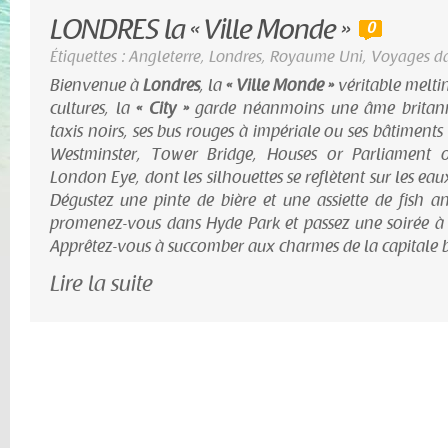
LONDRES la « Ville Monde »
0
Étiquettes :
Angleterre
,
Londres
,
Royaume Uni
,
Voyages da
Bienvenue à
Londres
, la
« Ville Monde »
véritable meltin
cultures, la
« City »
garde néanmoins une âme britanni
taxis noirs, ses bus rouges à impériale ou ses bâtiment
Westminster, Tower Bridge, Houses or Parliament 
London Eye, dont les silhouettes se reflètent sur les eau
Dégustez une pinte de bière et une assiette de fish an
promenez-vous dans Hyde Park et passez une soirée à
Apprêtez-vous à succomber aux charmes de la capitale b
Lire la suite