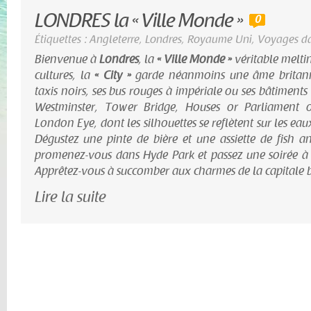
LONDRES la « Ville Monde »
0
Étiquettes :
Angleterre
,
Londres
,
Royaume Uni
,
Voyages da
Bienvenue à
Londres
, la
« Ville Monde »
véritable meltin
cultures, la
« City »
garde néanmoins une âme britanni
taxis noirs, ses bus rouges à impériale ou ses bâtiment
Westminster, Tower Bridge, Houses or Parliament 
London Eye, dont les silhouettes se reflètent sur les eau
Dégustez une pinte de bière et une assiette de fish an
promenez-vous dans Hyde Park et passez une soirée à
Apprêtez-vous à succomber aux charmes de la capitale b
Lire la suite