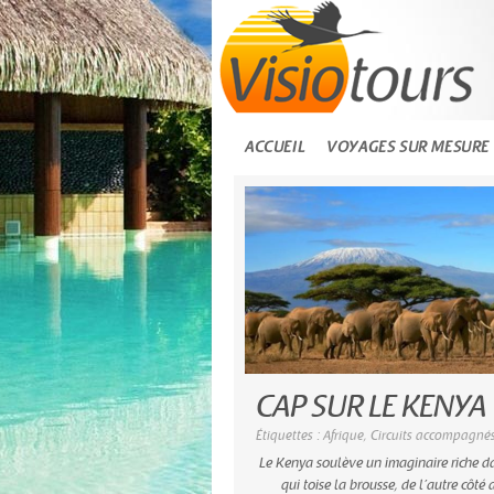
ACCUEIL
VOYAGES SUR MESURE
CAP SUR LE KENYA
Étiquettes :
Afrique
,
Circuits accompagné
Le Kenya soulève un imaginaire riche da
qui toise la brousse, de l’autre côté