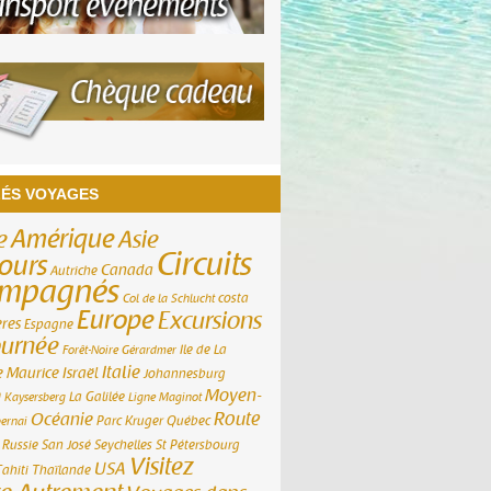
ÉS VOYAGES
Amérique
e
Asie
Circuits
ours
Canada
Autriche
ompagnés
costa
Col de la Schlucht
Europe
Excursions
ères
Espagne
ournée
Ile de La
Forêt-Noire
Gérardmer
Italie
e Maurice
Israël
Johannesburg
Moyen-
m
La Galilée
Kaysersberg
Ligne Maginot
Route
Océanie
Parc Kruger
Québec
ernai
Russie
San José
Seychelles
St Pétersbourg
Visitez
USA
Tahiti
Thaïlande