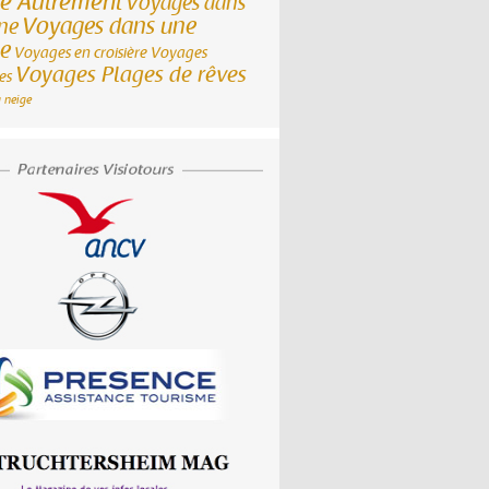
ce Autrement
Voyages dans
Voyages dans une
ane
le
Voyages en croisière
Voyages
Voyages Plages de rêves
es
 neige