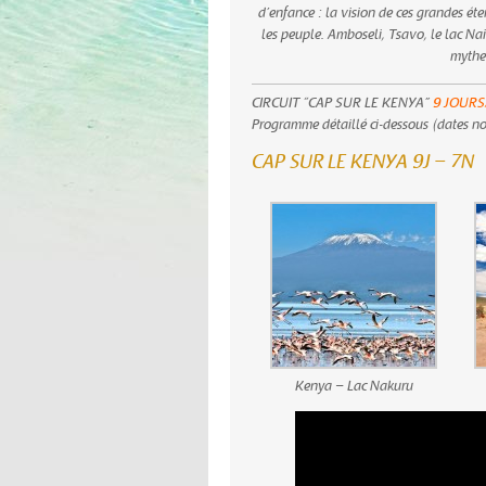
d’enfance : la vision de ces grandes ét
les peuple. Amboseli, Tsavo, le lac N
mythe 
CIRCUIT “CAP SUR LE KENYA”
9 JOURS
Programme détaillé ci-dessous (dates no
CAP SUR LE KENYA 9J – 7N
Kenya – Lac Nakuru