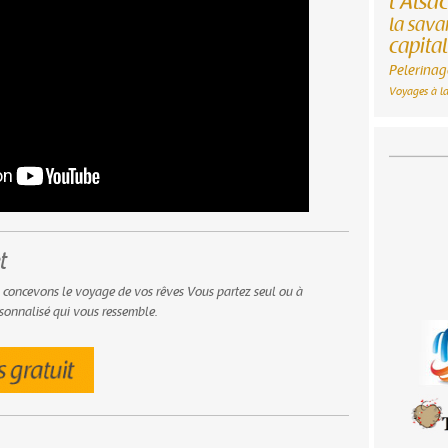
l'Alsa
la sav
capita
Pelerinag
Voyages à la
t
 concevons le voyage de vos rêves Vous partez seul ou à
sonnalisé qui vous ressemble.